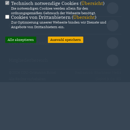
Technisch notwendige Cookies (
Übersicht
)
CDU Münster
Die notwendigen Cookies werden allein für den
ordnungsgemäßen Gebrauch der Webseite benötigt.
Cookies von Drittanbietern (
Übersicht
)
Zur Optimierung unserer Webseite binden wir Dienste und
CDU NRW
Angebote von Drittanbietern ein.
Alle akzeptieren
Auswahl speichern
CDU Deutschlands
Mitgliederbereich
@2026 CDU-Ortsunion Roxel
Realisation: Sharkness Media
Alle Rechte vorbehalten.
GmbH & Co. KG