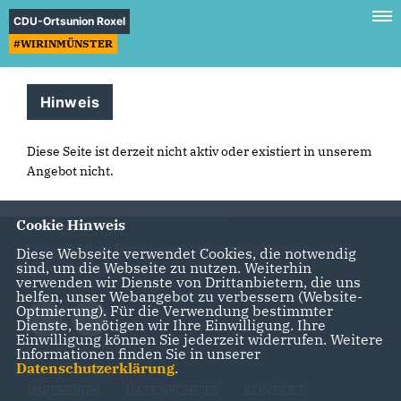
CDU-Ortsunion Roxel
#WIRINMÜNSTER
Hinweis
Diese Seite ist derzeit nicht aktiv oder existiert in unserem
Angebot nicht.
Cookie Hinweis
Unser Stadtteil Roxel braucht eine starke Vertretung! Wir
Diese Webseite verwendet Cookies, die notwendig
sind, um die Webseite zu nutzen. Weiterhin
kümmern uns darum!
verwenden wir Dienste von Drittanbietern, die uns
helfen, unser Webangebot zu verbessern (Website-
Optmierung). Für die Verwendung bestimmter
Dienste, benötigen wir Ihre Einwilligung. Ihre
Einwilligung können Sie jederzeit widerrufen. Weitere
Informationen finden Sie in unserer
Datenschutzerklärung
.
IMPRESSUM
DATENSCHUTZ
KONTAKT