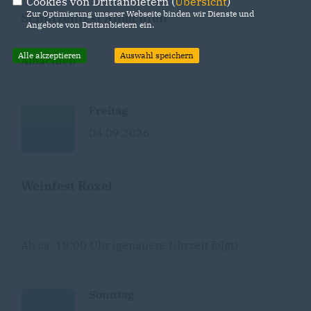
Cookies von Drittanbietern (
Übersicht
)
Zur Optimierung unserer Webseite binden wir Dienste und
Schützenfest Albachten
Angebote von Drittanbietern ein.
Alle akzeptieren
Auswahl speichern
Albachten
Freitag
04.09.2026
Weinfest Roxel
Ab ca. 18:00 Uhr (genauere Uhrzeit folgt)
Sonntag