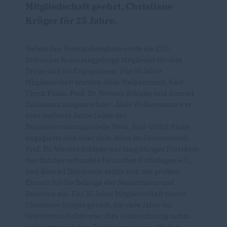
Mitgliedschaft geehrt, Christiane
Krüger für 25 Jahre.
Neben den Vorstandswahlen ehrte die CDU
Ortsunion Roxel langjährige Mitglieder für ihre
Treue und ihr Engagement. Für 50 Jahre
Mitgliedschaft wurden Alois Weihermann, Karl-
Ulrich Pinke, Prof. Dr. Werner Schlake und Konrad
Dahlmann ausgezeichnet. Alois Weihermann war
über mehrere Jahre Leiter der
Bezirksverwaltungsstelle West, Karl-Ulrich Pinke
engagierte sich über viele Jahre im Ortsvorstand,
Prof. Dr. Werner Schlake war langjähriger Präsident
des Bundesverbandes Deutscher Pathologen e.V.,
und Konrad Dahlmann setzte sich mit großem
Einsatz für die Belange der Seniorinnen und
Senioren ein. Für 25 Jahre Mitgliedschaft wurde
Christiane Krüger geehrt, die viele Jahre im
Ortsvorstand aktiv war. Ihre Auszeichnung nahm
stellvertretend ihre Tochter entgegen. Mit der