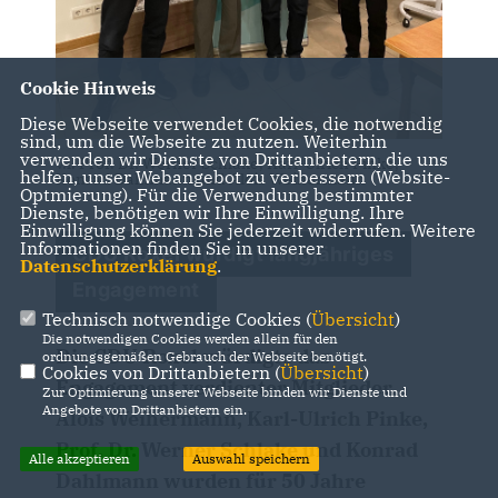
Cookie Hinweis
Diese Webseite verwendet Cookies, die notwendig
sind, um die Webseite zu nutzen. Weiterhin
verwenden wir Dienste von Drittanbietern, die uns
v.l. Prof. Dr. Werner Schlake, Karl-Ulrich Pinke,
helfen, unser Webangebot zu verbessern (Website-
Konrad Dahlmann und Alois Weihermann
Optmierung). Für die Verwendung bestimmter
Dienste, benötigen wir Ihre Einwilligung. Ihre
Einwilligung können Sie jederzeit widerrufen. Weitere
Informationen finden Sie in unserer
CDU Roxel würdigt langjähriges
Datenschutzerklärung
.
Engagement
Technisch notwendige Cookies (
Übersicht
)
Die notwendigen Cookies werden allein für den
Die CDU Roxel würdigte das
ordnungsgemäßen Gebrauch der Webseite benötigt.
Cookies von Drittanbietern (
Übersicht
)
Engagement verdienter Mitglieder.
Zur Optimierung unserer Webseite binden wir Dienste und
Angebote von Drittanbietern ein.
Alois Weihermann, Karl-Ulrich Pinke,
Prof. Dr. Werner Schlake und Konrad
Alle akzeptieren
Auswahl speichern
Dahlmann wurden für 50 Jahre