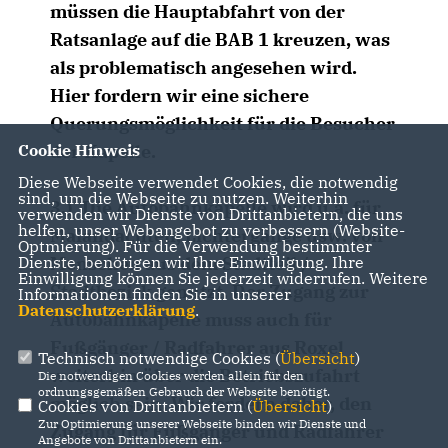
müssen die Hauptabfahrt von der
Ratsanlage auf die BAB 1 kreuzen, was
als problematisch angesehen wird.
Hier fordern wir eine sichere
Querungsmöglichkeit für die Besucher
der Kapelle.
Cookie Hinweis
Diese Webseite verwendet Cookies, die notwendig
sind, um die Webseite zu nutzen. Weiterhin
3.)
Die Autobahnkapelle wird u.a. für
verwenden wir Dienste von Drittanbietern, die uns
helfen, unser Webangebot zu verbessern (Website-
Maiandachten, Lichtergänge usw. von
Optmierung). Für die Verwendung bestimmter
Menschen aus dem Stadtteil /
Dienste, benötigen wir Ihre Einwilligung. Ihre
Einwilligung können Sie jederzeit widerrufen. Weitere
Stadtbezirk genutzt. Der Zugang zur
Informationen finden Sie in unserer
Datenschutzerklärung
.
Autobahnkapelle muss auch für
Fußgänger / Radfahrer aus Roxel
Technisch notwendige Cookies (
Übersicht
)
weiterhin über die Betriebszufahrt
Die notwendigen Cookies werden allein für den
ordnungsgemäßen Gebrauch der Webseite benötigt.
möglich sein. Wir fordern daher, den
Cookies von Drittanbietern (
Übersicht
)
Zur Optimierung unserer Webseite binden wir Dienste und
Zugang für Fußgänger und Radfahrer
Angebote von Drittanbietern ein.