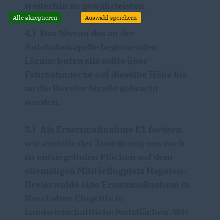
weiterhin zu gewährleisten.
Alle akzeptieren
Auswahl speichern
4.)
Das Niveau des an der
Autobahnkapelle beginnenden
Lärmschutzwalls sollte über
Fahrbahndecke auf dieselbe Höhe bis
an die Roxeler Straße gebracht
werden.
5.)
Als Ersatzmaßnahme E1 fordern
wir anstelle der Zuordnung von noch
zu entsiegelnden Flächen auf dem
ehemaligen Militärflugplatz Hopsten-
Dreierwalde eine Ersatzmaßnahme in
Roxel ohne Eingriffe in
Landwirtschaftliche Nutzflächen. Wir