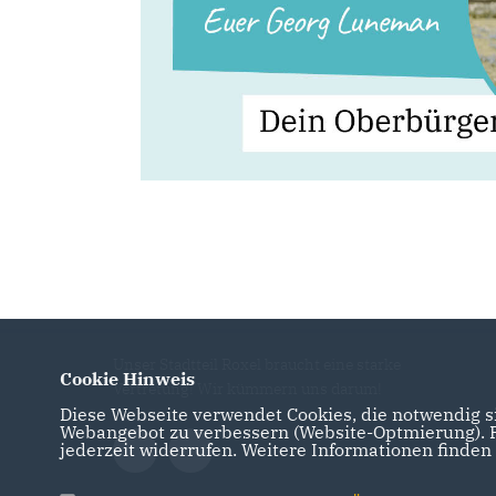
Unser Stadtteil Roxel braucht eine starke
Cookie Hinweis
Vertretung! Wir kümmern uns darum!
Diese Webseite verwendet Cookies, die notwendig si
Webangebot zu verbessern (Website-Optmierung). Fü
jederzeit widerrufen. Weitere Informationen finden