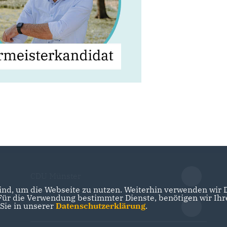
CDU Münster
nd, um die Webseite zu nutzen. Weiterhin verwenden wir Di
r die Verwendung bestimmter Dienste, benötigen wir Ihre 
 Sie in unserer
Datenschutzerklärung
.
CDU NRW