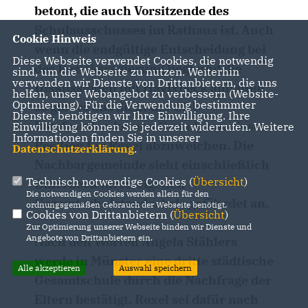
betont, die auch Vorsitzende des
Schulausschusses im Rathaus ist. Auch
Cookie Hinweis
wenn die endgültige Entscheidung bei
Diese Webseite verwendet Cookies, die notwendig
der Bezirksregierung liegt und die
sind, um die Webseite zu nutzen. Weiterhin
verwenden wir Dienste von Drittanbietern, die uns
Diskussionen mit Havixbeck anhalten,
helfen, unser Webangebot zu verbessern (Website-
Optmierung). Für die Verwendung bestimmter
so gibt es aus Sicht der CDU-
Dienste, benötigen wir Ihre Einwilligung. Ihre
Ratsfraktion keinen Grund, von dieser
Einwilligung können Sie jederzeit widerrufen. Weitere
Informationen finden Sie in unserer
Position für Roxel abzuweichen. Die
Datenschutzerklärung
.
Nachbargemeinde sieht einschließlich
Technisch notwendige Cookies (
Übersicht
)
Billerbeck ihren eigenen
Die notwendigen Cookies werden allein für den
Gesamtschulstandort als gefährdet an.
ordnungsgemäßen Gebrauch der Webseite benötigt.
Cookies von Drittanbietern (
Übersicht
)
Zur Optimierung unserer Webseite binden wir Dienste und
Angebote von Drittanbietern ein.
Nach den Worten Angela Stählers
werde in Münster eine dritte städtische
Alle akzeptieren
Auswahl speichern
Gesamtschule durch die Nachfrage der
Eltern bestätigt. Roxel sei dafür nach